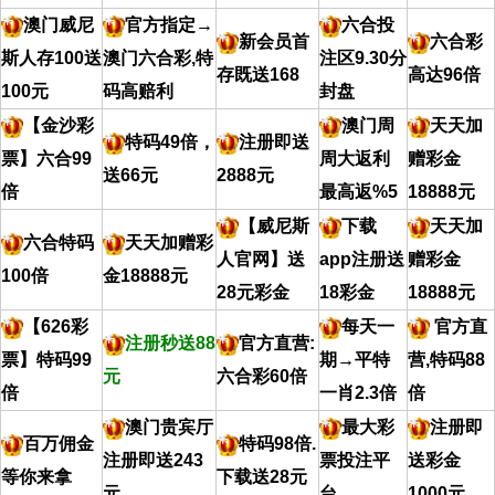
澳门威尼
官方指定→
六合投
新会员首
六合彩
斯人存100送
澳门六合彩,特
注区9.30分
存既送168
高达96倍
100元
码高赔利
封盘
【金沙彩
澳门周
天天加
特码49倍，
注册即送
票】六合99
周大返利
赠彩金
送66元
2888元
倍
最高返%5
18888元
【威尼斯
下载
天天加
六合特码
天天加赠彩
人官网】送
app注册送
赠彩金
100倍
金18888元
28元彩金
18彩金
18888元
【626彩
每天一
官方直
注册秒送88
官方直营:
票】特码99
期→平特
营,特码88
元
六合彩60倍
倍
一肖2.3倍
倍
澳门贵宾厅
最大彩
注册即
百万佣金
特码98倍.
注册即送243
票投注平
送彩金
等你来拿
下载送28元
元
台
1000元