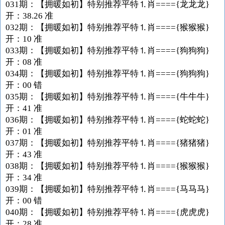
031期：【拥暖如初】特别推荐平特⒈肖===={龙龙龙}
开：38.26 准
032期：【拥暖如初】特别推荐平特⒈肖===={猴猴猴}
开：10 准
033期：【拥暖如初】特别推荐平特⒈肖===={狗狗狗}
开：08 准
034期：【拥暖如初】特别推荐平特⒈肖===={狗狗狗}
开：00 错
035期：【拥暖如初】特别推荐平特⒈肖===={牛牛牛}
开：41 准
036期：【拥暖如初】特别推荐平特⒈肖===={蛇蛇蛇}
开：01 准
037期：【拥暖如初】特别推荐平特⒈肖===={猪猪猪}
开：43 准
038期：【拥暖如初】特别推荐平特⒈肖===={猴猴猴}
开：34 准
039期：【拥暖如初】特别推荐平特⒈肖===={马马马}
开：00 错
040期：【拥暖如初】特别推荐平特⒈肖===={虎虎虎}
开：28 准