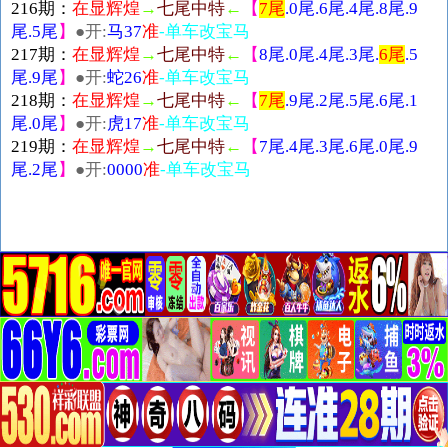
216期：
在显辉煌
→
七尾中特
←
【
7尾
.0尾.6尾.4尾.8尾.9
尾.5尾
】
●开:
马37
准
-单车改宝马
217期：
在显辉煌
→
七尾中特
←
【
8尾.0尾.4尾.3尾.
6尾
.5
尾.9尾
】
●开:
蛇26
准
-单车改宝马
218期：
在显辉煌
→
七尾中特
←
【
7尾
.9尾.2尾.5尾.6尾.1
尾.0尾
】
●开:
虎17
准
-单车改宝马
219期：
在显辉煌
→
七尾中特
←
【
7尾.4尾.3尾.6尾.0尾.9
尾.2尾
】
●开:
0000
准
-单车改宝马