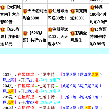
【太阳城
特碼
天天签到送
注册即送
首充赠
官网】六合
100倍^时
彩金5888
即送88元！
送100%
彩99倍
时彩9.9倍
【626彩
注册即送
zc彩票
【626彩
彩票全
票】注册即
4113元天天
特99倍時
票】特码99倍
网最佳！
送18元
返水6%
彩9.99倍
203期：
在显辉煌
→
七尾中特
←
【
3尾.8尾.1尾.0尾.
5尾
.9
尾.2尾
】
●开:
马25
准
-单车改宝马
204期：
在显辉煌
→
七尾中特
←
【
6尾.9尾.3尾.7尾.2尾.1
尾.
5尾
】
●开:
虎05
准
-单车改宝马
205期：
在显辉煌
→
七尾中特
←
【
1尾.2尾.5尾.4尾.7尾.0
尾.
3尾
】
●开:
龙03
准
-单车改宝马
206期：
在显辉煌
→
七尾中特
←
【
9尾.4尾.1尾.
7尾
.6尾.3