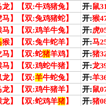
马龙】【双:牛鸡猪兔】
开:
鼠3
虎马】【双:兔鸡猪蛇】
开:
猴4
猴马】【双:鸡羊牛兔】
开:
虎0
马
猴】【双:兔牛蛇羊】
开:
马2
龙马】【双:蛇
猪
羊鸡】
开:
猪3
猴马】【双:鸡蛇牛猪】
开:
龙3
鼠龙】【双:
羊
牛蛇兔】
开:
羊3
马龙】【双:鸡牛猪羊】
开:
鼠0
猴龙】【双:蛇鸡羊
猪
】
开:
猪0