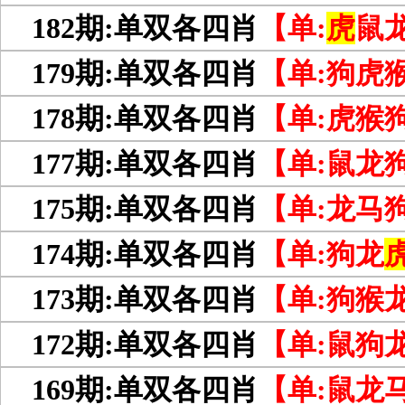
182期:单双各四肖
【单:
虎
鼠
179期:单双各四肖
【单:狗虎
178期:单双各四肖
【单:虎猴
177期:单双各四肖
【单:鼠龙
175期:单双各四肖
【单:龙马
174期:单双各四肖
【单:狗龙
173期:单双各四肖
【单:狗猴
172期:单双各四肖
【单:鼠狗
169期:单双各四肖
【单:鼠龙