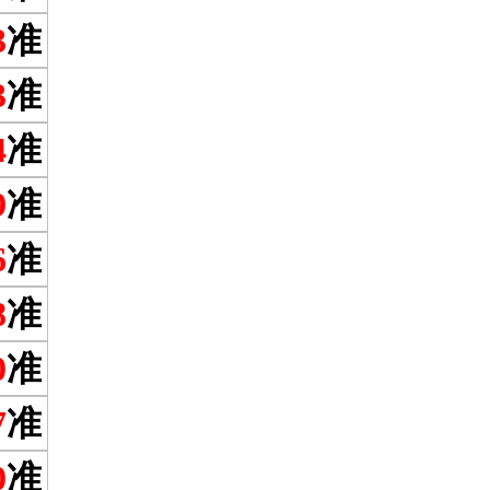
3
准
3
准
4
准
9
准
6
准
8
准
0
准
7
准
0
准