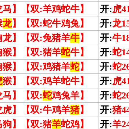
龙马】【双:羊鸡蛇牛】
开:
虎4
猴
龙
】【双:蛇牛鸡兔】
开:
龙1
狗龙】【双:兔猪羊
牛
】
开:
牛1
狗猴】【双:猪羊
蛇
牛】
开:
蛇1
狗猴】【双:鸡猪羊
蛇
】
开:
蛇2
虎
猴】【双:鸡羊蛇牛】
开:
虎4
龙马】【双:
蛇
鸡兔羊】
开:
蛇2
龙虎】【双:牛鸡羊
猪
】
开:
猪4
马狗】【双:猪
羊
蛇鸡】
开:
羊2