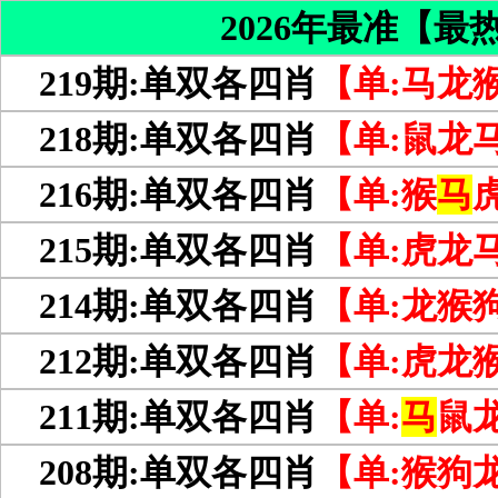
2026年最准【
219期:单双各四肖
【单:马龙
218期:单双各四肖
【单:鼠龙
216期:单双各四肖
【单:猴
马
215期:单双各四肖
【单:虎龙
214期:单双各四肖
【单:龙猴
212期:单双各四肖
【单:虎龙
211期:单双各四肖
【单:
马
鼠
208期:单双各四肖
【单:猴狗