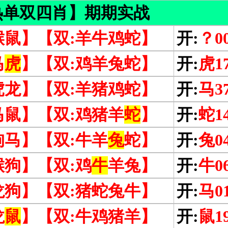
最热单双四肖】期期实战
猴鼠】【双:羊牛鸡蛇】
开:
？0
马
虎
】【双:鸡羊兔蛇】
开:
虎1
虎龙】【双:羊猪鸡蛇】
开:
马3
马鼠】【双:鸡猪羊
蛇
】
开:
蛇1
狗马】【双:牛羊
兔
蛇】
开:
兔0
猴狗】【双:鸡
牛
羊兔】
开:
牛0
龙狗】【双:猪蛇兔牛】
开:
马0
龙
鼠
】【双:牛鸡猪羊】
开:
鼠1