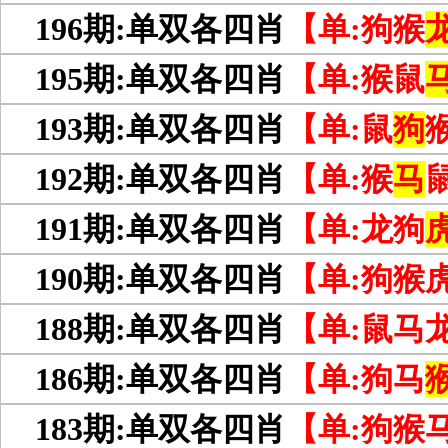
196期:单双各四肖
【单:狗猴
195期:单双各四肖
【单:猴鼠
193期:单双各四肖
【单:鼠
狗
192期:单双各四肖
【单:猴
马
191期:单双各四肖
【单:龙狗
190期:单双各四肖
【单:狗猴
188期:单双各四肖
【单:鼠马
186期:单双各四肖
【单:狗马
183期:单双各四肖
【单:狗猴